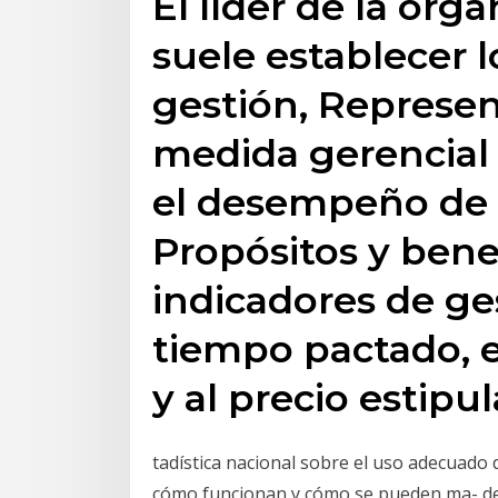
El líder de la org
suele establecer l
gestión, Represe
medida gerencial
el desempeño de 
Propósitos y benef
indicadores de ge
tiempo pactado, e
y al precio estipu
tadística nacional sobre el uso adecuado
cómo funcionan y cómo se pueden ma- del